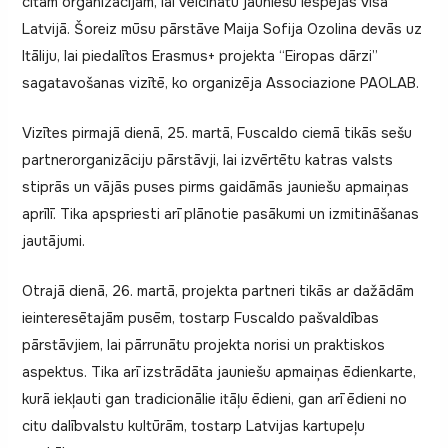
citām organizācijām, lai veicinātu jauniešu iespējas visā
Latvijā. Šoreiz mūsu pārstāve Maija Sofija Ozolina devās uz
Itāliju, lai piedalītos Erasmus+ projekta “Eiropas dārzi”
sagatavošanas vizītē, ko organizēja Associazione PAOLAB.
Vizītes pirmajā dienā, 25. martā, Fuscaldo ciemā tikās sešu
partnerorganizāciju pārstāvji, lai izvērtētu katras valsts
stiprās un vājās puses pirms gaidāmās jauniešu apmaiņas
aprīlī. Tika apspriesti arī plānotie pasākumi un izmitināšanas
jautājumi.
Otrajā dienā, 26. martā, projekta partneri tikās ar dažādām
ieinteresētajām pusēm, tostarp Fuscaldo pašvaldības
pārstāvjiem, lai pārrunātu projekta norisi un praktiskos
aspektus. Tika arī izstrādāta jauniešu apmaiņas ēdienkarte,
kurā iekļauti gan tradicionālie itāļu ēdieni, gan arī ēdieni no
citu dalībvalstu kultūrām, tostarp Latvijas kartupeļu