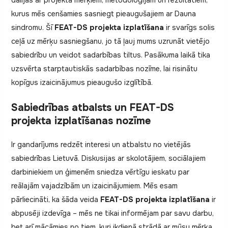
kurus mēs cenšamies sasniegt pieaugušajiem ar Dauna
sindromu. Šī
FEAT-DS projekta izplatīšana
ir svarīgs solis
ceļā uz mērķu sasniegšanu, jo tā ļauj mums uzrunāt vietējo
sabiedrību un veidot sadarbības tiltus. Pasākuma laikā tika
uzsvērta starptautiskās sadarbības nozīme, lai risinātu
kopīgus izaicinājumus pieaugušo izglītībā.
Sabiedrības atbalsts un FEAT-DS
projekta izplatīšanas nozīme
Ir gandarījums redzēt interesi un atbalstu no vietējās
sabiedrības Lietuvā. Diskusijas ar skolotājiem, sociālajiem
darbiniekiem un ģimenēm sniedza vērtīgu ieskatu par
reālajām vajadzībām un izaicinājumiem. Mēs esam
pārliecināti, ka šāda veida
FEAT-DS projekta izplatīšana
ir
abpusēji izdevīga – mēs ne tikai informējam par savu darbu,
bet arī mācāmies no tiem, kuri ikdienā strādā ar mūsu mērķa