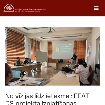
Skip
to
MAI
content
ME
No vīzijas līdz ietekmei: FEAT-
DS projekta izplatīšanas