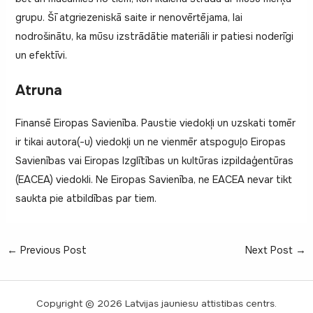
grupu. Šī atgriezeniskā saite ir nenovērtējama, lai
nodrošinātu, ka mūsu izstrādātie materiāli ir patiesi noderīgi
un efektīvi.
Atruna
Finansē Eiropas Savienība. Paustie viedokļi un uzskati tomēr
ir tikai autora(-u) viedokļi un ne vienmēr atspoguļo Eiropas
Savienības vai Eiropas Izglītības un kultūras izpildaģentūras
(EACEA) viedokli. Ne Eiropas Savienība, ne EACEA nevar tikt
saukta pie atbildības par tiem.
Post
←
Previous Post
Next Post
→
navigation
Copyright © 2026 Latvijas jauniesu attistibas centrs.