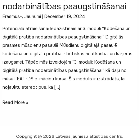
nodarbinātības paaugstināšanai
Erasmus+
,
Jaunumi
|
December 19, 2024
Potenciāla atraisīšana: Iepazīstinām ar 3. moduli “Kodēšana un
digitālā pratība nodarbinātības paaugstināšanai” Digitālās
prasmes mūsdienu pasaulē Mūsdienu digitālajā pasaulē
kodēšana un digitālā pratība ir būtiskas neatkarībai un karjeras
izaugsmei. Tāpēc mēs izveidojām “3. moduli: Kodēšana un
digitālā pratība nodarbinātības paaugstināšanai” kā daļu no
mūsu FEAT-DS e-mācību kursa. Šis modulis ir izstrādāts, lai
nojauktu stereotipus, ka […]
Kodēšana
Read More »
un
digitālā
pratība
nodarbinātības
Copyright © 2026 Latvijas jauniesu attistibas centrs.