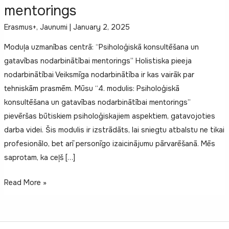
mentorings
Erasmus+
,
Jaunumi
|
January 2, 2025
Moduļa uzmanības centrā: “Psiholoģiskā konsultēšana un
gatavības nodarbinātībai mentorings” Holistiska pieeja
nodarbinātībai Veiksmīga nodarbinātība ir kas vairāk par
tehniskām prasmēm. Mūsu “4. modulis: Psiholoģiskā
konsultēšana un gatavības nodarbinātībai mentorings”
pievēršas būtiskiem psiholoģiskajiem aspektiem, gatavojoties
darba videi. Šis modulis ir izstrādāts, lai sniegtu atbalstu ne tikai
profesionālo, bet arī personīgo izaicinājumu pārvarēšanā. Mēs
saprotam, ka ceļš […]
Gatavības
Read More »
nodarbinātībai
mentorings