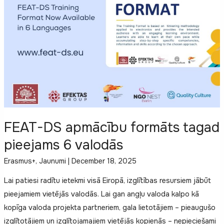
FEAT-DS apmācību formāts tagad
pieejams 6 valodās
Erasmus+
,
Jaunumi
|
December 18, 2025
Lai patiesi radītu ietekmi visā Eiropā, izglītības resursiem jābūt
pieejamiem vietējās valodās. Lai gan angļu valoda kalpo kā
kopīga valoda projekta partneriem, gala lietotājiem – pieaugušo
izglītotājiem un izglītojamajiem vietējās kopienās – nepieciešami