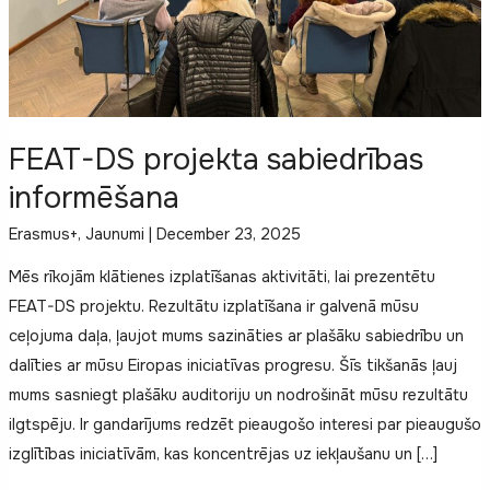
FEAT-DS projekta sabiedrības
informēšana
Erasmus+
,
Jaunumi
|
December 23, 2025
Mēs rīkojām klātienes izplatīšanas aktivitāti, lai prezentētu
FEAT-DS projektu. Rezultātu izplatīšana ir galvenā mūsu
ceļojuma daļa, ļaujot mums sazināties ar plašāku sabiedrību un
dalīties ar mūsu Eiropas iniciatīvas progresu. Šīs tikšanās ļauj
mums sasniegt plašāku auditoriju un nodrošināt mūsu rezultātu
ilgtspēju. Ir gandarījums redzēt pieaugošo interesi par pieaugušo
izglītības iniciatīvām, kas koncentrējas uz iekļaušanu un […]