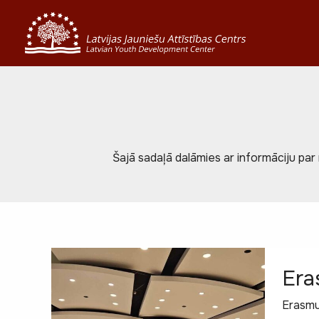
Skip
to
content
Šajā sadaļā dalāmies ar informāciju pa
Era
Erasm