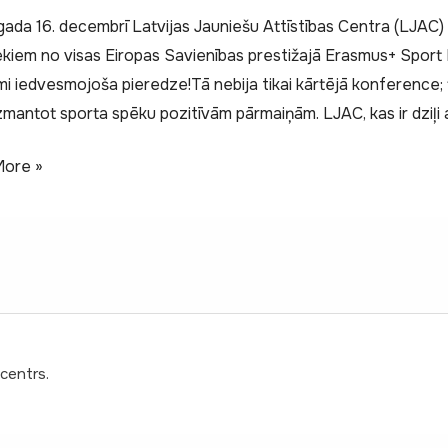
gada 16. decembrī Latvijas Jauniešu Attīstības Centra (LJAC
iekiem no visas Eiropas Savienības prestižajā Erasmus+ Sport
i iedvesmojoša pieredze!Tā nebija tikai kārtējā konference; 
zmantot sporta spēku pozitīvām pārmaiņām. LJAC, kas ir dziļi 
us+
ore »
y
 centrs.