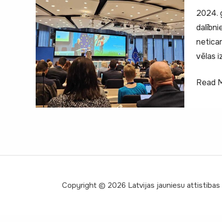
2024. 
dalībn
neticam
vēlas i
Erasm
Read M
Sport
Infoda
2025!
Copyright © 2026 Latvijas jauniesu attistibas