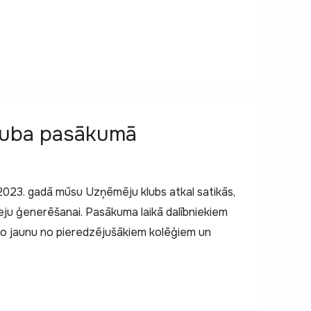
luba pasākumā
 2023. gadā mūsu Uzņēmēju klubs atkal satikās,
ideju ģenerēšanai. Pasākuma laikā dalībniekiem
t ko jaunu no pieredzējušākiem kolēģiem un