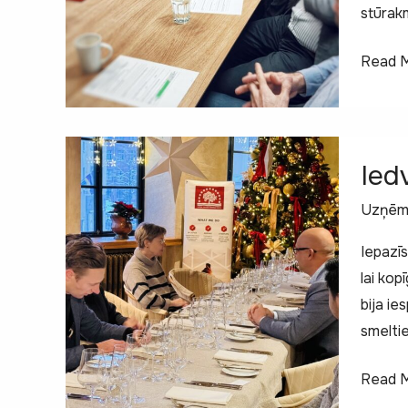
stūrakm
Uzņēm
Read M
klubs
–
vieta,
kur
Ied
dzimst
Uzņēmē
jaunas
iespēj
Iepazīs
lai kop
bija ie
smeltie
Iedve
Read M
un