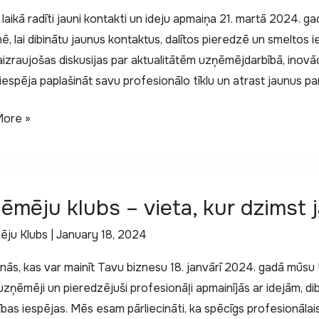
laikā radīti jauni kontakti un ideju apmaiņa 21. martā 2024.
ē, lai dibinātu jaunus kontaktus, dalītos pieredzē un smelto
izraujošas diskusijas par aktualitātēm uzņēmējdarbībā, inovā
a iespēja paplašināt savu profesionālo tīklu un atrast jaunus pa
īgs
ore »
nās
ums
ēju
ēmēju klubs – vieta, kur dzimst 
ju Klubs
|
January 18, 2024
anās, kas var mainīt Tavu biznesu 18. janvārī 2024. gadā mūsu
uzņēmēji un pieredzējuši profesionāļi apmainījās ar idejām, di
bas iespējas. Mēs esam pārliecināti, ka spēcīgs profesionālai