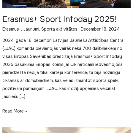
Erasmus+ Sport Infoday 2025!
Erasmus+
,
Jaunumi
,
Sporta aktivitātes
|
December 18, 2024
2024. gada 16. decembrī Latvijas Jauniešu Attīstības Centra
(LJAC) komanda pievienojās vairāk nekā 700 dalībniekiem no
visas Eiropas Savienības prestižajā Erasmus+ Sport Infoday
2025 pasākumā Eiropas Komisijā! Cik neticami iedvesmojoša
pieredze!Tā nebija tikai kārtējā konference; tā bija nozīmīga
tikšanās ar domubiedriem, kas vēlas izmantot sporta spēku
pozitīvām pārmaiņām. LJAC, kas ir dziļi apņēmies veicināt
jauniešu […]
Erasmus+
Read More »
Sport
Infoday