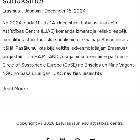
sanāksmē!
Erasmus+
,
Jaunumi
|
December 15, 2024
No 2024. gada 11. līdz 14. decembrim Latvijas Jauniešu
Attīstības Centra (LJAC) komanda izmantoja lielisko iespēju
piedalīties starptautiskā sanāksmē gleznainajā Sasari pilsētā
Itālijā. Pasākumu, kas bija veltīts iedvesmojošajam Erasmus+
projektam “D.R.E.A.M.LAND”, rīkoja mūsu cienījamie partneri –
Circle of Sustainable Europe (CoSE) no Briseles un Mine Vaganti
NGO no Sasari. Lai gan LJAC nav tieši iesaistīts
Latvijas
Read More »
Jauniešu
Attīstības
Centrs
izzina
Copyright © 2026 Latvijas jauniesu attistibas centrs.
Eiropas
partnerības