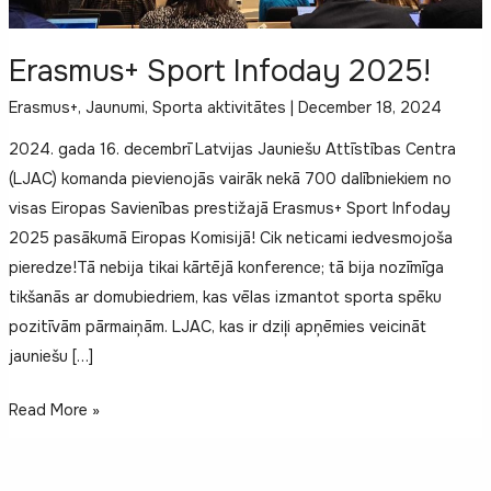
Erasmus+ Sport Infoday 2025!
Erasmus+
,
Jaunumi
,
Sporta aktivitātes
|
December 18, 2024
2024. gada 16. decembrī Latvijas Jauniešu Attīstības Centra
(LJAC) komanda pievienojās vairāk nekā 700 dalībniekiem no
visas Eiropas Savienības prestižajā Erasmus+ Sport Infoday
2025 pasākumā Eiropas Komisijā! Cik neticami iedvesmojoša
pieredze!Tā nebija tikai kārtējā konference; tā bija nozīmīga
tikšanās ar domubiedriem, kas vēlas izmantot sporta spēku
pozitīvām pārmaiņām. LJAC, kas ir dziļi apņēmies veicināt
jauniešu […]
Erasmus+
Read More »
Sport
Infoday