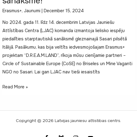
sanāksmē!
Erasmus+
,
Jaunumi
|
December 15, 2024
No 2024. gada 11. līdz 14. decembrim Latvijas Jauniešu
Attīstības Centra (LJAC) komanda izmantoja lielisko iespēju
piedalīties starptautiskā sanāksmē gleznainajā Sasari pilsētā
Itālijā. Pasākumu, kas bija veltīts iedvesmojošajam Erasmus+
projektam “D.R.E.A.M.LAND”, rīkoja mūsu cienījamie partneri –
Circle of Sustainable Europe (CoSE) no Briseles un Mine Vaganti
NGO no Sasari. Lai gan LJAC nav tieši iesaistīts
Latvijas
Read More »
Jauniešu
Attīstības
Centrs
izzina
Copyright © 2026 Latvijas jauniesu attistibas centrs.
Eiropas
partnerības