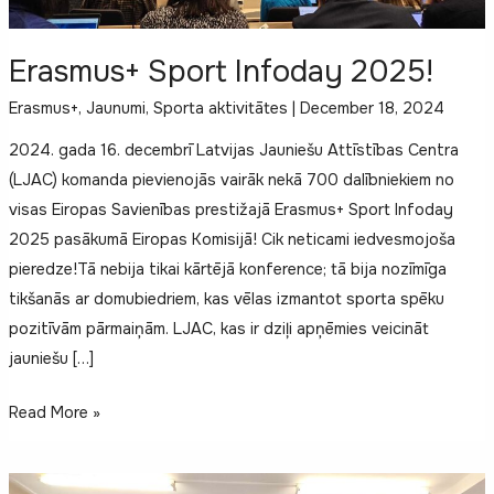
Erasmus+ Sport Infoday 2025!
Erasmus+
,
Jaunumi
,
Sporta aktivitātes
|
December 18, 2024
2024. gada 16. decembrī Latvijas Jauniešu Attīstības Centra
(LJAC) komanda pievienojās vairāk nekā 700 dalībniekiem no
visas Eiropas Savienības prestižajā Erasmus+ Sport Infoday
2025 pasākumā Eiropas Komisijā! Cik neticami iedvesmojoša
pieredze!Tā nebija tikai kārtējā konference; tā bija nozīmīga
tikšanās ar domubiedriem, kas vēlas izmantot sporta spēku
pozitīvām pārmaiņām. LJAC, kas ir dziļi apņēmies veicināt
jauniešu […]
Erasmus+
Read More »
Sport
Infoday